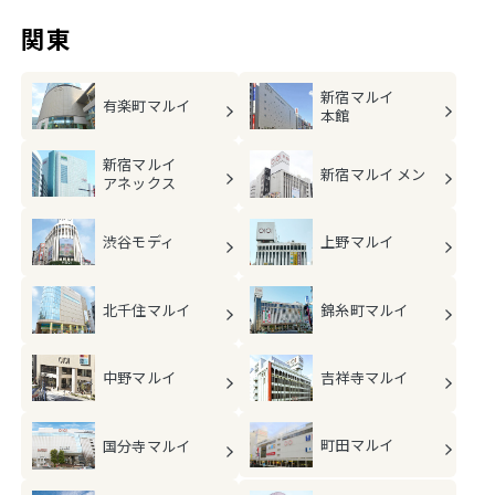
関東
新宿マルイ
有楽町マルイ
本館
新宿マルイ
新宿マルイ メン
アネックス
渋谷モディ
上野マルイ
北千住マルイ
錦糸町マルイ
中野マルイ
吉祥寺マルイ
町田マルイ
国分寺マルイ