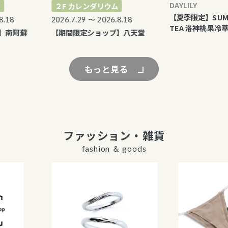
DAYLILY
２F カレンダリウム
【夏季限定】SUMMER
18
2026.7.29 〜 2026.8.18
TEA 洛神桃果冷萃茶
南阿蘇
【期間限定ショップ】八天堂
もっと見る
ファッション・雑貨
fashion ＆ goods