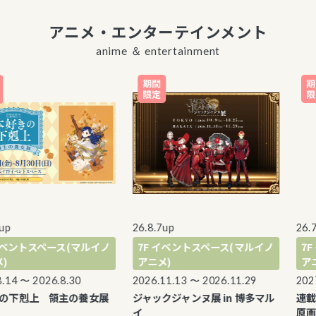
アニメ・エンターテインメント
anime ＆ entertainment
26.8.7up
26.7.3
ベントスペース(マルイノ
7F イベントスペース(マルイノ
7F 
アニメ)
アニメ
4 〜 2026.8.30
2026.11.13 〜 2026.11.29
2027.1
下剋上 領主の養女展
ジャックジャンヌ展 in 博多マル
連載5
イ
原画展