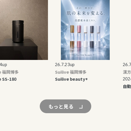
p
26.7.23up
26.7.7
e 福岡博多
Suilive 福岡博多
漢方み
SS-180
Suilive beauty+
2026.7
自動煎
もっと見る