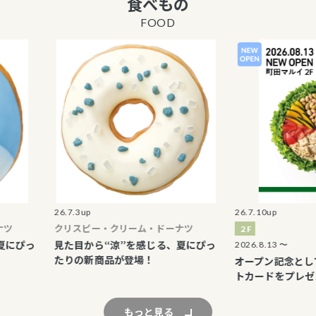
食べもの
丸井商品券 販売
FOOD
エポスカード優待
表記の廃止につい
海外からのお客さ
止について
マルイのネット通
はこちら
26.7.3up
26.7.10up
クリスピー・クリーム・ドーナツ
２F
っ
見た目から“涼”を感じる、夏にぴっ
2026.8.13 〜
たりの新商品が登場！
オープン記念としてオリ
トカードをプレゼント
もっと見る