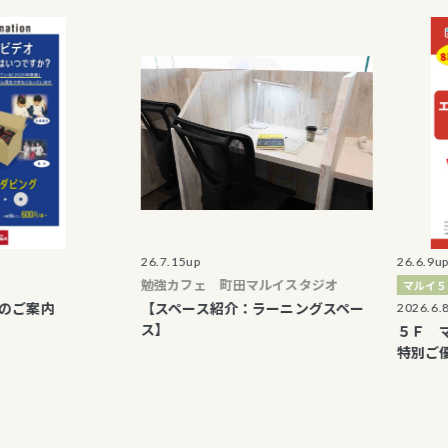
26.7.15up
26.6.9up
勉強カフェ 町田マルイスタジオ
マルイ５Ｆマイム
内
【スペース紹介：ラーニングスペー
2026.6.8 〜 2026
ス】
５Ｆ マイム 
特別ご優待のお