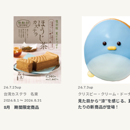
25up
26.7.3up
カステラ 名東
クリスピー・クリーム・ドーナツ
見た目から“涼”を感じる、夏にぴ
8.1 〜 2026.8.31
たりの新商品が登場！
 期間限定商品