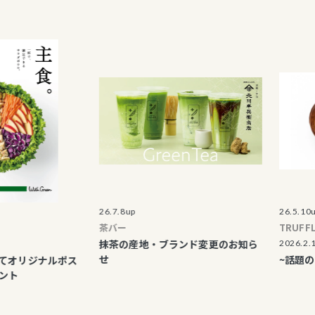
終了のご案内
割引・加算ポイント レシート
て
ま向け各提携カード等割引中
販「マルイウェブチャネル」
26.7.8up
26.5.10up
茶バー
TRUFFLE mini
抹茶の産地・ブランド変更のお知ら
2026.2.1 〜
せ
~話題のドバイ
ジナルポス