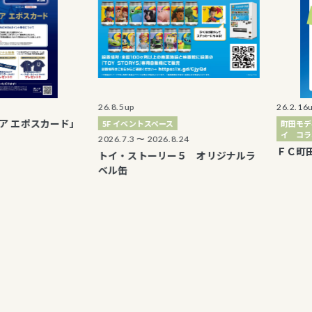
26.8.5up
26.2.16up
スカード」
5F イベントスペース
町田モディ１Ｆ 
イ コラボラウン
2026.7.3 〜 2026.8.24
ＦＣ町田ゼルビ
トイ・ストーリー５ オリジナルラ
ベル缶