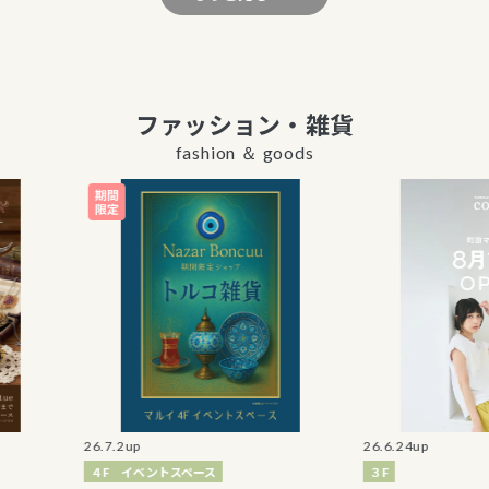
ファッション・雑貨
fashion ＆ goods
26.7.2up
26.6.24up
４F イベントスペース
３F