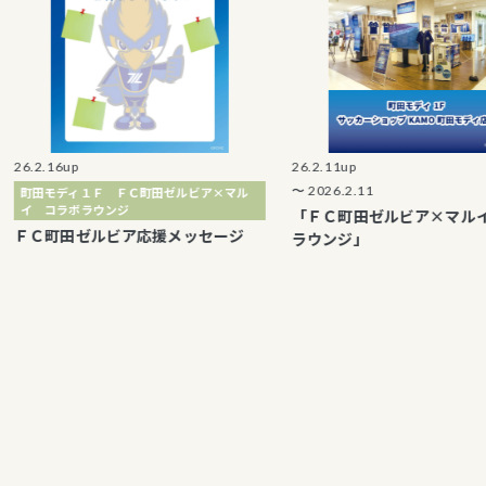
16up
26.2.11up
〜 2026.2.11
モディ１Ｆ ＦＣ町田ゼルビア×マル
コラボラウンジ
「ＦＣ町田ゼルビア×マルイ コラ
町田ゼルビア応援メッセージ
ラウンジ」