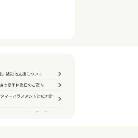
震」被災地支援について
店の夏季休業日のご案内
スタマーハラスメント対応方針
マルイ・モディお取扱い終了
決済におけるPINバイパス
プ機能）の原則廃止について