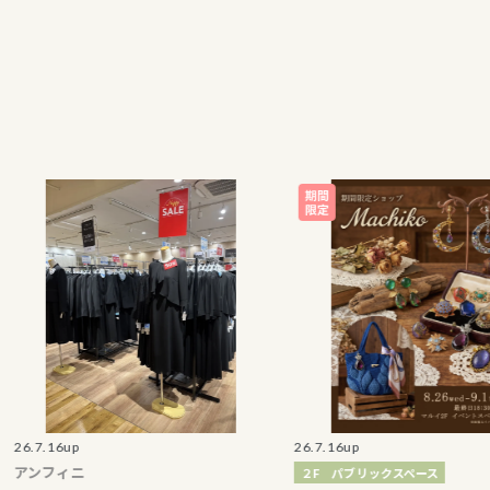
16up
26.7.16up
フィニ
２F パブリックスペース