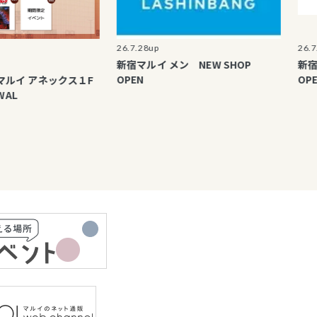
26.7.28up
26.7.28up
新宿マルイ メン NEW SHOP
新宿マルイ
OPEN
OPEN
 アネックス１F