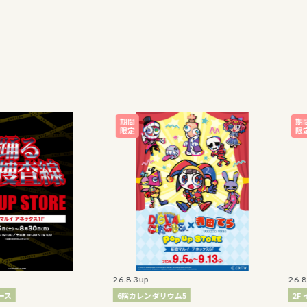
26.8.3up
26.8.2up
6階カレンダリウム5
2F イベン