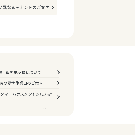
が異なるテナントのご案内
震」被災地支援について
店の夏季休業日のご案内
スタマーハラスメント対応方針
マルイ・モディお取扱い終了
決済におけるPINバイパス
プ機能）の原則廃止について