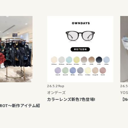
終了のご案内
割引・加算ポイント レシート
て
ま向け各提携カード等割引中
販「マルイウェブチャネル」
26.5.29up
26.5.29up
オンデーズ
YOSUKE
カラーレンズ新色7色登場!
【New a
ROT～新作アイテム紹