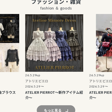
ファッション・雑貨
丸井商品券 販売
fashion ＆ goods
エポスカード優待
表記の廃止につい
海外からのお客さ
止について
マルイのネット通
はこちら
26.5.29up
26.5.29up
アトリエピエロ
アトリエピエロ
2026.5.29 〜
2026.5.29 〜
ラウス
ATELIER PIERROT～新作アイテム紹
ATELIER PIER
介～
介～
もっと見る