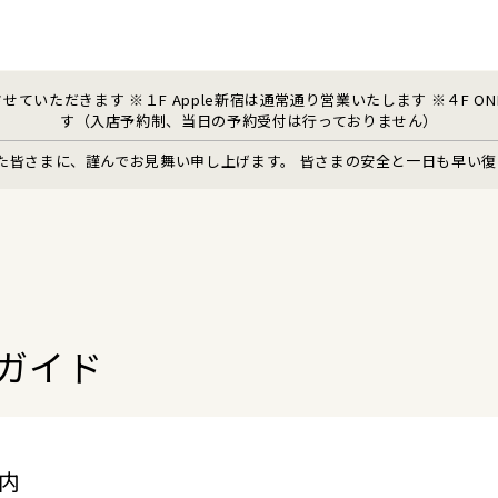
ていただきます ※１F Apple新宿は通常通り営業いたします ※４F ONE P
す（入店予約制、当日の予約受付は行っておりません）
た皆さまに、謹んでお見舞い申し上げます。 皆さまの安全と一日も早い
E
ガイド
内