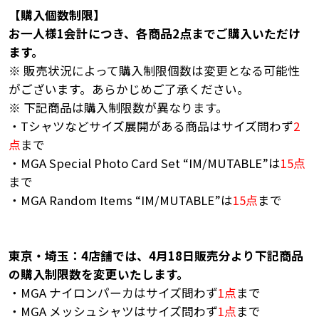
【購入個数制限】
お一人様1会計につき、各商品2点までご購入いただけ
ます。
※ 販売状況によって購入制限個数は変更となる可能性
がございます。あらかじめご了承ください。
※ 下記商品は購入制限数が異なります。
・Tシャツなどサイズ展開がある商品はサイズ問わず
2
点
まで
・MGA Special Photo Card Set “IM/MUTABLE”は
15点
まで
・MGA Random Items “IM/MUTABLE”は
15点
まで
東京・埼玉：4店舗では、4月18日販売分より下記商品
の購入制限数を変更いたします。
・MGA ナイロンパーカはサイズ問わず
1点
まで
・MGA メッシュシャツはサイズ問わず
1点
まで