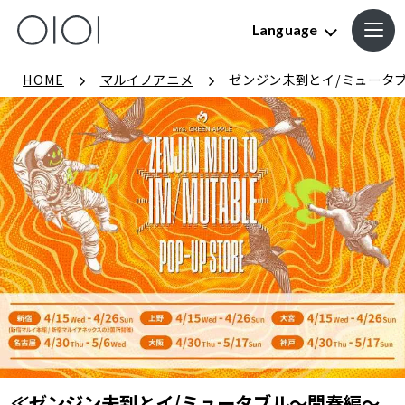
Language
HOME
マルイノアニメ
ゼンジン未到とイ/ミュータブル
≪ゼンジン未到とイ/ミュータブル～間奏編～