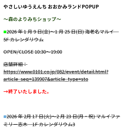
やさしいゆうえんち おおかみランドPOPUP
～森のよりみちショップ～
2026 年 1 月 9 日(金)～1 月 25 日(日) 海老名マルイ
■
5F カレンダリウム
OPEN/CLOSE 10:30～19:00
店舗詳細：
https://www.0101.co.jp/082/event/detail.html?
article_seq=139907&article_type=sto
→終了いたしました。
2026 年 2月 17 日(火)～2 月 23 日(月・祝) マルイファ
■
ミリー志木 1F カレンダリウム3