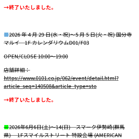
→終了いたしました。
■
2026 年 4 月 29 日(水・祝)～5 月 5 日(火・祝) 国分寺
マルイ 1F カレンダリウムD01/F03
OPEN/CLOSE 10:00～19:00
店舗詳細：
https://www.0101.co.jp/062/event/detail.html?
article_seq=140508&article_type=sto
→終了いたしました。
■
2026年6月6日(土)～14(日) スマーク伊勢崎(群馬
県) 1Fスマイルストリート 特設会場 (AMERICAN