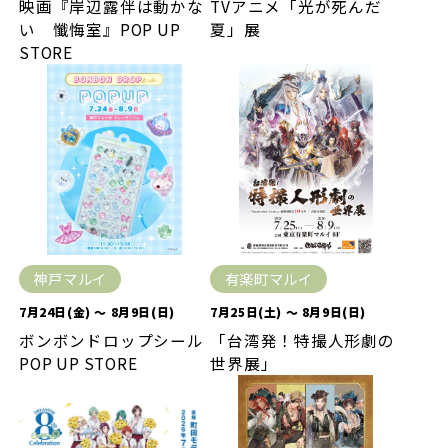
映画『岸辺露伴は動かな
TVアニメ「光が死んだ
い 懺悔室』POP UP
夏」展
STORE
神戸マルイ
有楽町マルイ
7月24日(金) ～ 8月9日(日)
7月25日(土) ～ 8月9日(日)
ボンボンドロップシール
「台湾発！特撮人形劇の
POP UP STORE
世界展」