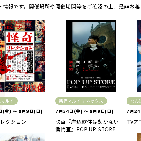
ト情報です。開催場所や開催期間等をご確認の上、是非お越
住マルイ
新宿マルイ アネックス
なん
日(金) ～ 8月9日(日)
7月24日(金) ～ 8月9日(日)
7月24
コレクション
映画『岸辺露伴は動かない
TV
懺悔室』POP UP STORE