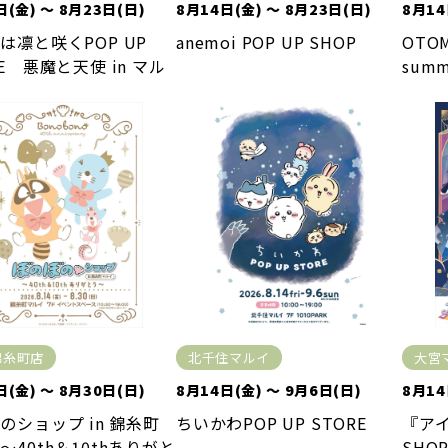
日(金) ～ 8月23日(日)
8月14日(金) ～ 8月23日(日)
8月14
は凛と咲くPOP UP
anemoi POP UP SHOP
OTOM
RE 悪魔と天使 in マル
summ
錦糸町店
北千住マルイ
大宮
日(金) ～ 8月30日(日)
8月14日(金) ～ 9月6日(日)
8月14
のショップ in 錦糸町
ちいかわPOP UP STORE
『アイ
～40th＆10thありがと
SHOP