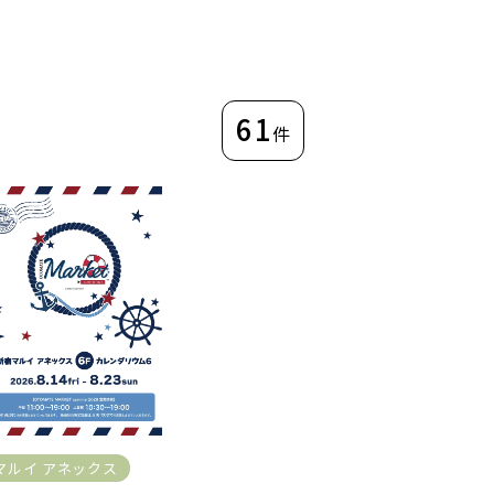
61
件
マルイ アネックス