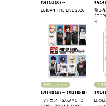
8月11日(火) ～
8月14
EBiDAN THE LIVE 2026
薫る花
STO
イ
新宿マルイ メン
丸井
8月14日(金) ～ 8月23日(日)
8月14
TVアニメ「SAKAMOTO
ぼのぼ
DAYS」POP UP SHOP
マルイ