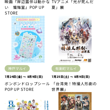
映画『岸辺露伴は動かな
TVアニメ「光が死んだ
い 懺悔室』POP UP
夏」展
STORE
神戸マルイ
有楽町マルイ
7月24日(金) ～ 8月9日(日)
7月25日(土) ～ 8月9日(日)
ボンボンドロップシール
「台湾発！特撮人形劇の
POP UP STORE
世界展」