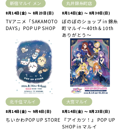
新宿マルイ メン
丸井錦糸町店
8月14日(金) ～ 8月23日(日)
8月14日(金) ～ 8月30日(日)
TVアニメ「SAKAMOTO
ぼのぼのショップ in 錦糸
DAYS」POP UP SHOP
町マルイ～40th＆10th
ありがとう～
北千住マルイ
大宮マルイ
8月14日(金) ～ 9月6日(日)
8月14日(金) ～ 8月23日(日)
ちいかわPOP UP STORE
『アイカツ！』 POP UP
SHOP in マルイ