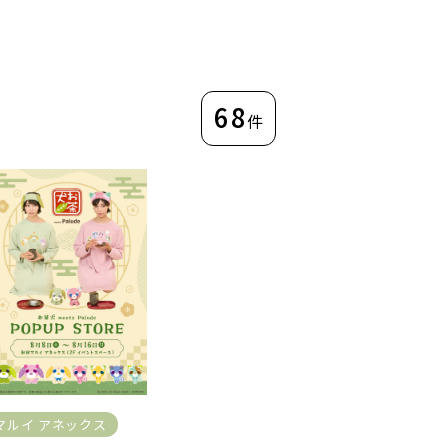
68
件
マルイ アネックス