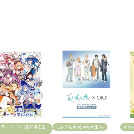
トラルパーク（愛知県名古
モレラ岐阜(岐阜県本巣市)
新宿
）