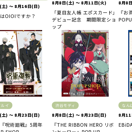
8月8日(土) ～ 8月11日(火)
8月8日
(土) ～ 8月16日(日)
「夏目友人帳 エポスカード」
『お茶犬
はOIOIですか？
デビュー記念 期間限定ショ
POPU
ップ
マルイ
渋谷モディ
なん
(土) ～ 8月23日(日)
8月8日(土) ～ 8月23日(日)
8月11
『呪術廻戦』5周年
『THE RIBBON HERO リボ
EBiD
UP SHOP
ンヒーロー』POP UP