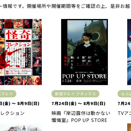
ト情報です。開催場所や開催期間等をご確認の上、是非お越
住マルイ
新宿マルイ アネックス
なん
日(金) ～ 8月9日(日)
7月24日(金) ～ 8月9日(日)
7月24
コレクション
映画『岸辺露伴は動かない
TV
懺悔室』POP UP STORE