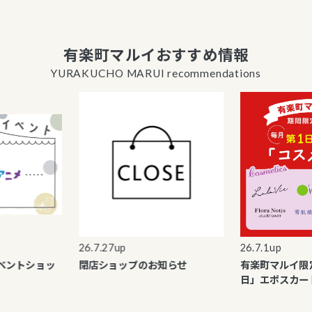
有楽町マルイおすすめ情報
YURAKUCHO MARUI recommendations
26.7.27up
26.7.1up
トショッ
閉店ショップのお知らせ
有楽町マルイ限定「
日」エポスカードご