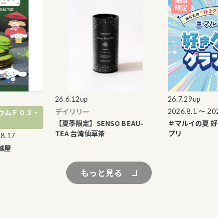
26.6.12up
26.7.29up
デイリリー
2026.8.1 〜 2026.8
Ｆ０３・
【夏季限定】SENSO BEAU-
＃マルイの夏 好き
TEA 台湾仙草茶
プリ
7
もっと見る