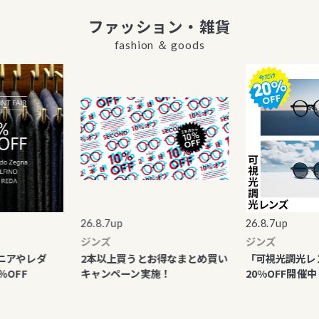
ファッション・雑貨
fashion ＆ goods
26.8.7up
26.8.7up
ジンズ
ジンズ
やレダ
2本以上買うとお得なまとめ買い
「可視光調光レンズ
F
キャンペーン実施！
20%OFF開催中！