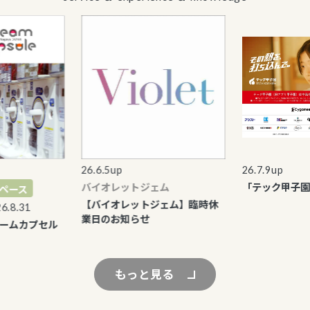
26.6.5up
26.7.9up
バイオレットジェム
「テック甲子園」
ス
【バイオレットジェム】臨時休
.31
業日のお知らせ
カプセル
もっと見る