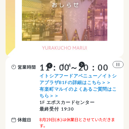
11：00～20：00
4 / 4
営業時間
イトシアフードアベニュー／イトシ
アプラザB1Fの詳細はこちら＞＞
有楽町マルイのよくあるご質問はこ
ちら＞＞
1F エポスカードセンター
最終受付 19:30
休館日
8月19日(水)は休業日とさせていただきま
す。