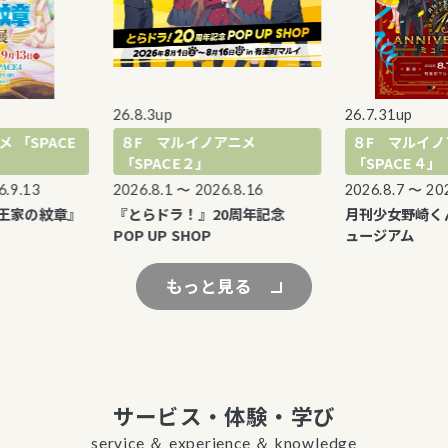
26.8.3up
26.7.31up
SPACE
８F マルイノアニメ
８F マルイノアニ
「SPACE２」
「SPACE４」
13
2026.8.1 〜 2026.8.16
2026.8.7 〜 2026.8
の紋章』
『とらドラ！』20周年記念
月刊少女野崎くん 1
POP UP SHOP
ュージアム
もっと見る
サービス・体験・学び
service ＆ experience ＆ knowledge