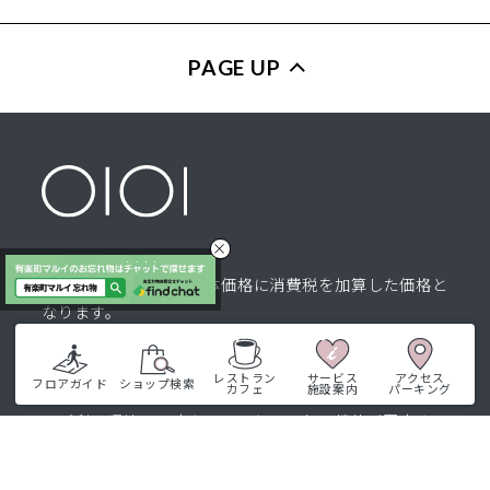
PAGE UP
※表示の税込価格は本体価格に消費税を加算した価格と
なります。
※内容は予告なく変更させていただく場合がございま
す。
レストラン
サービス
アクセス
フロアガイド
ショップ検索
カフェ
施設案内
パーキング
※比較対照価格は、シーズン当初価格です。
※ご利用環境・設定などにより、一部の機能が限定され
る、または正しく表示されない場合がございます。