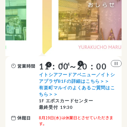
11：00～20：00
4 / 4
営業時間
イトシアフードアベニュー／イトシ
アプラザB1Fの詳細はこちら＞＞
有楽町マルイのよくあるご質問はこ
ちら＞＞
1F エポスカードセンター
最終受付 19:30
休館日
8月19日(水)は休業日とさせていただきま
す。