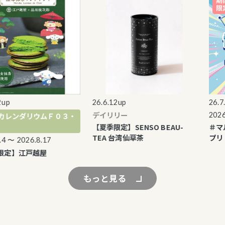
26.6.12up
26.7.29u
デイリリー
2026.8.1
ンダリウムＦ０３・
【夏季限定】SENSO BEAU-
＃マルイ
TEA 台湾仙草茶
プリ
 2026.8.17
】江戸越屋
もっと見る