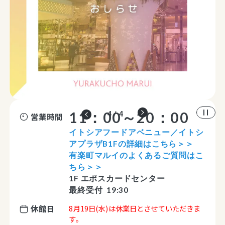
11：00～20：00
4 / 4
営業時間
イトシアフードアベニュー／イトシ
アプラザB1Fの詳細はこちら＞＞
有楽町マルイのよくあるご質問はこ
ちら＞＞
1F エポスカードセンター
最終受付 19:30
休館日
8月19日(水)は休業日とさせていただきま
す。