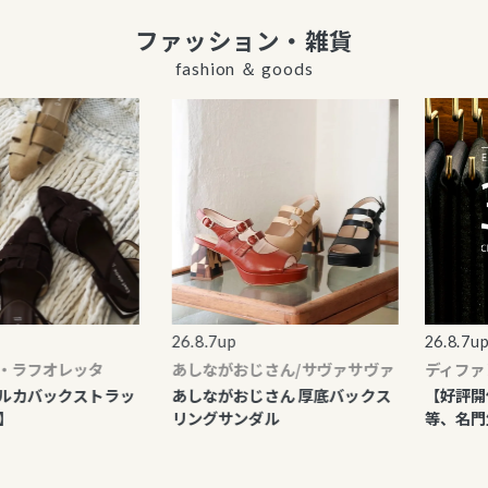
ファッション・雑貨
fashion ＆ goods
26.8.7up
26.8.7up
フオレッタ
あしながおじさん/サヴァサヴァ
ディファレン
バックストラッ
あしながおじさん 厚底バックス
【好評開催中
リングサンダル
等、名門生地が