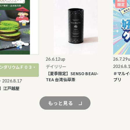
26.6.12up
26.7.29up
デイリリー
2026.8.1 〜 2
リウムＦ０３・
【夏季限定】SENSO BEAU-
＃マルイの夏
TEA 台湾仙草茶
プリ
6.8.17
戸越屋
もっと見る