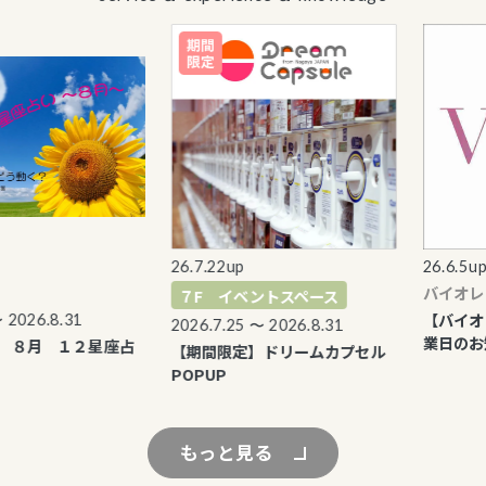
26.7.22up
26.6.5up
バイオレット
７F イベントスペース
【バイオレッ
6.8.31
2026.7.25 〜 2026.8.31
業日のお知ら
月 １２星座占
【期間限定】ドリームカプセル
POPUP
もっと見る