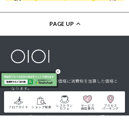
PAGE UP
※表示の税込価格は本体価格に消費税を加算した価格と
なります。
※内容は予告なく変更させていただく場合がございま
す。
レストラン
サービス
アクセス
フロアガイド
ショップ検索
カフェ
施設案内
パーキング
※比較対照価格は、シーズン当初価格です。
※ご利用環境・設定などにより、一部の機能が限定され
る、または正しく表示されない場合がございます。