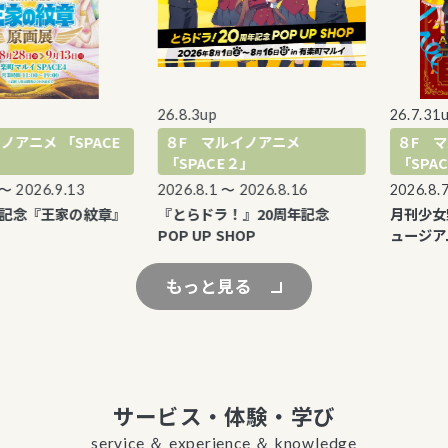
26.8.3up
26.7.31up
ニメ 「SPACE
８F マルイノアニメ
８F マルイ
「SPACE２」
「SPACE４
26.9.13
2026.8.1 〜 2026.8.16
2026.8.7 〜 2
念『王家の紋章』
『とらドラ！』20周年記念
月刊少女野崎く
POP UP SHOP
ュージアム
もっと見る
サービス・体験・学び
service ＆ experience ＆ knowledge