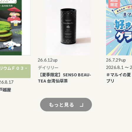
26.6.12up
26.7.29up
デイリリー
2026.8.1 〜 2026
ムＦ０３・
【夏季限定】SENSO BEAU-
＃マルイの夏 好
TEA 台湾仙草茶
プリ
.17
屋
もっと見る