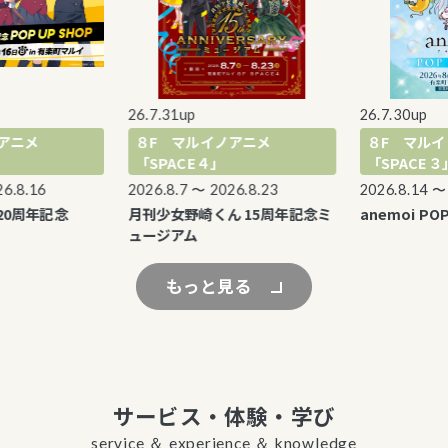
26.7.31up
26.7.30up
メ
８F マルイノアニメ
８F マルイノア
「SPACE４」
「SPACE３」
.16
2026.8.7 〜 2026.8.23
2026.8.14 〜 202
周年記念
月刊少女野崎くん 15周年記念ミ
anemoi POP UP
ュージアム
もっと見る
サービス・体験・学び
service ＆ experience ＆ knowledge