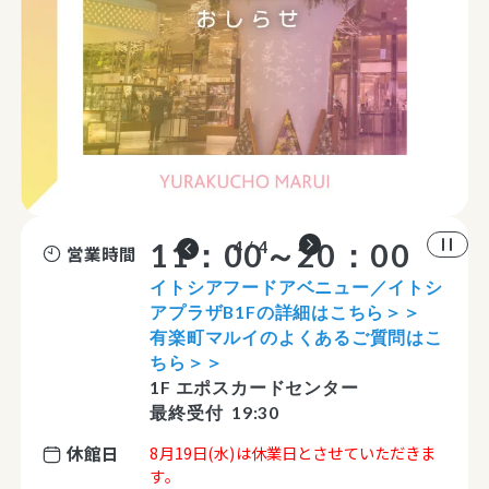
11：00～20：00
4 / 4
営業時間
イトシアフードアベニュー／イトシ
アプラザB1Fの詳細はこちら＞＞
有楽町マルイのよくあるご質問はこ
ちら＞＞
1F エポスカードセンター
最終受付 19:30
休館日
8月19日(水)は休業日とさせていただきま
す。