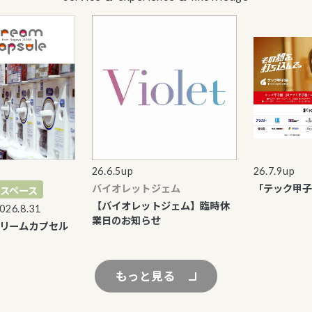
26.6.5up
26.7.9up
バイオレットジェム
「テック甲子園」
ース
【バイオレットジェム】臨時休
8.31
業日のお知らせ
ムカプセル
もっと見る