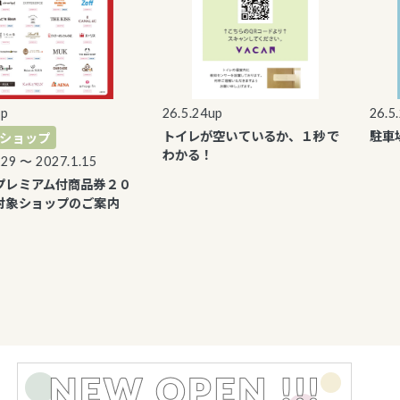
26.5.24up
26.5.2
トイレが空いているか、１秒で
駐車場
ョップ
わかる！
9 〜 2027.1.15
レミアム付商品券２０
象ショップのご案内