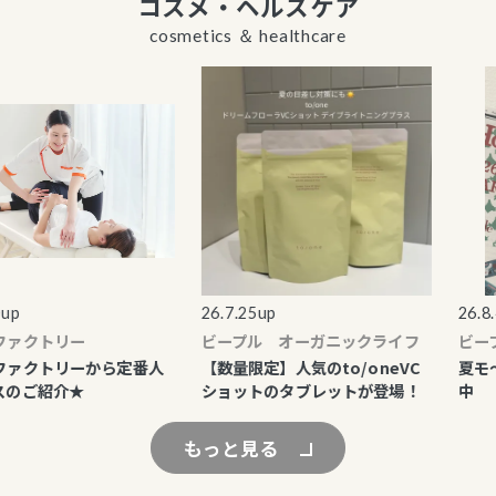
コスメ・ヘルスケア
cosmetics ＆ healthcare
p
26.7.25up
26.8.4u
ァクトリー
ビープル オーガニックライフ
ビープ
ァクトリーから定番人
【数量限定】人気のto/oneVC
夏モ～
のご紹介★
ショットのタブレットが登場！
中
もっと見る