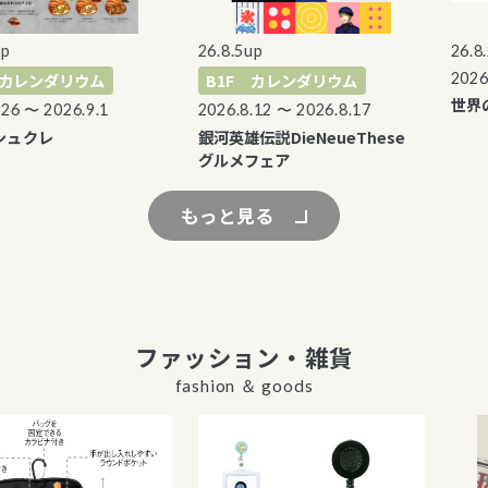
26.8.5up
26.8.2u
2026.8
カレンダリウム
B1F カレンダリウム
世界の
 〜 2026.9.1
2026.8.12 〜 2026.8.17
ュクレ
銀河英雄伝説DieNeueThese
グルメフェア
もっと見る
ファッション・雑貨
fashion ＆ goods