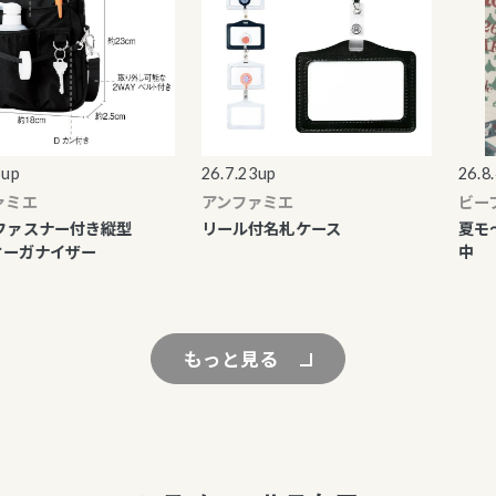
p
26.7.23up
26.8.4u
ミエ
アンファミエ
ビープ
ァスナー付き縦型
リール付名札ケース
夏モ～
ーガナイザー
中
もっと見る