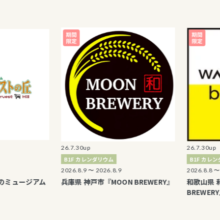
終了のご案内
割引・加算ポイント レシート
て
ま向け各提携カード等割引中
販「マルイウェブチャネル」
26.7.30up
26.7.30up
B1F カレンダリウム
B1F カレンダリウム
2026.8.9 〜 2026.8.9
2026.8.8 〜 2026.
ージアム
兵庫県 神戸市『MOON BREWERY』
和歌山県 和歌山市
BREWERY』