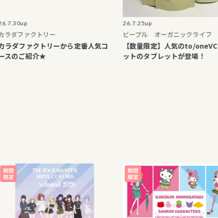
up
26.7.25up
ファクトリー
ビープル オーガニックライフ
ファクトリーから定番人気コ
【数量限定】人気のto/oneVCショ
ご紹介★
ットのタブレットが登場！