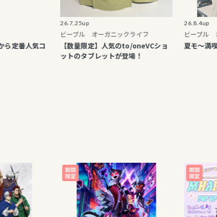
26.7.25up
26.8.4up
ビープル オーガニックライフ
ビープル オーガ
番人気コ
【数量限定】人気のto/oneVCショ
夏モ～満喫！北
ットのタブレットが登場！