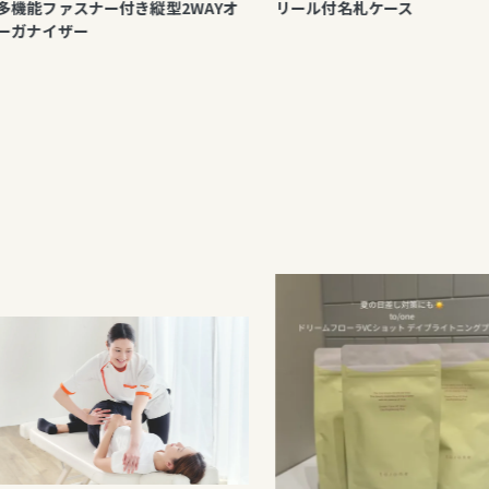
ファスナー付き縦型2WAYオ
リール付名札ケース
イザー