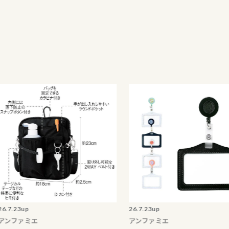
up
26.7.23up
ァミエ
アンファミエ