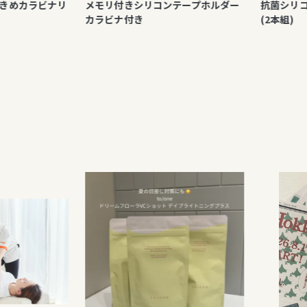
カラビナリ
メモリ付きシリコンテープホルダー
抗菌シリコン駆血
カラビナ付き
(2本組)