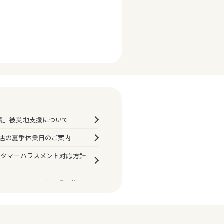
震」被災地支援について
店の夏季休業日のご案内
スタマーハラスメント対応方針
マルイ・モディお取扱い終了
決済におけるPINバイパス
プ機能）の原則廃止について