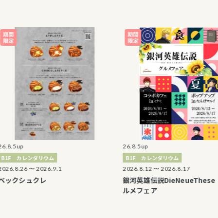
p
26.8.5up
カレンダリウム
B1F カレンダリウム
26 〜 2026.9.1
2026.8.12 〜 2026.8.17
シュクレ
銀河英雄伝説DieNeueThese グ
ルメフェア