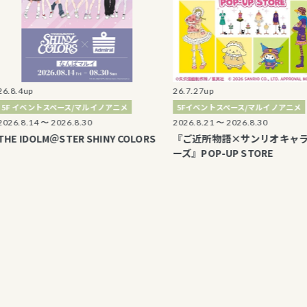
p
26.7.27up
ベントスペース/マルイノアニメ
5Fイベントスペース/マルイノアニメ
14 〜 2026.8.30
2026.8.21 〜 2026.8.30
DOLM＠STER SHINY COLORS
『ご近所物語×サンリオキャラクタ
ーズ』POP-UP STORE