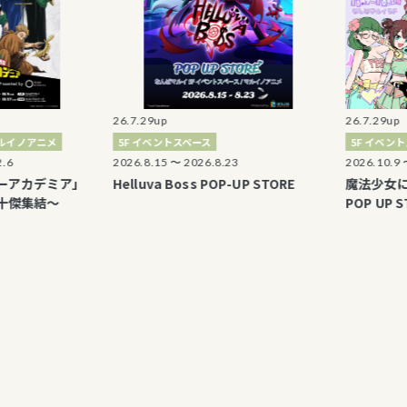
26.7.29up
26.7.29up
ニメ
5F イベントスペース
5F イベントスペー
2026.8.15 〜 2026.8.23
2026.10.9 〜 2026
デミア」
Helluva Boss POP-UP STORE
魔法少女にあこがれて
結～
POP UP STORE