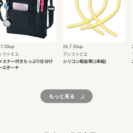
.30up
26.7.30up
26
ファミエ
アンファミエ
ア
スナー付きたっぷり仕分け
シリコン駆血帯(2本組)
2
スポーチ
もっと見る