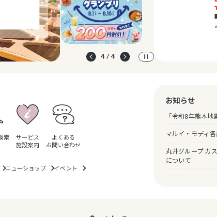
4 / 4
※一部営業時
営業時間
お知らせ
「令和8年熊本地
マルイ・モディ各
検索
サービス
よくある
施設案内
お問い合わせ
丸井グループ カ
について
ニューショップ
イベント
一部ギフトカード
のお知らせ
クレジットカード
（暗証番号スキッ