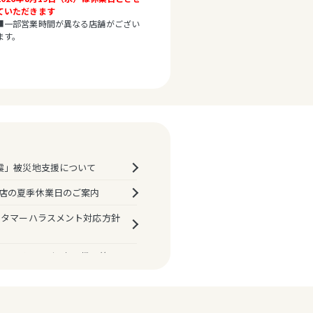
ていただきます
■一部営業時間が異なる店舗がござい
ます。
間の異なる店舗がございます。
が異なるテナントのご案内
震」被災地支援について
店の夏季休業日のご案内
スタマーハラスメント対応方針
マルイ・モディお取扱い終了
決済におけるPINバイパス
プ機能）の原則廃止について