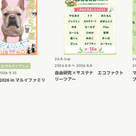
26.8.1up
26.8.1up
2026.8.8 〜 2026.8.8
2026.8.8 
イノアニメ
自由研究×サステナ エコファクト
マルイフ
5
リーツアー
ブルな暮
in マルイファミリ