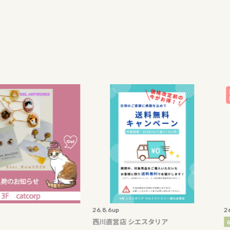
26.8.6up
26.8.7up
西川直営店 シエスタリア
6F