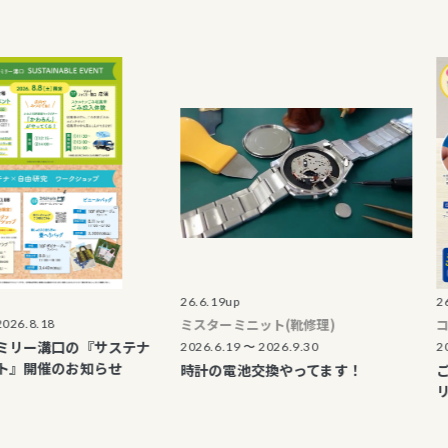
26.6.19up
26.8.1up
ミスターミニット(靴修理)
コノイロ
8
口の『サステナ
2026.6.19 〜 2026.9.30
2026.8.22
のお知らせ
時計の電池交換やってます！
ご予約受付
リアボー