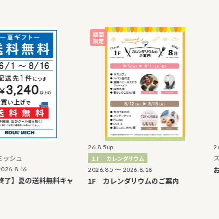
26.8.5up
26.8.3up
ステラお
１F カレンダリウム
お子様イ
6
2026.8.5 〜 2026.8.18
の送料無料キャ
1F カレンダリウムのご案内