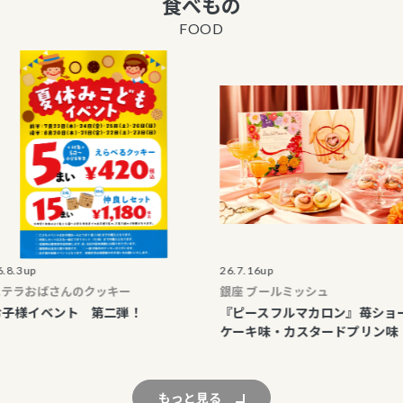
食べもの
丸井商品券 販売
FOOD
エポスカード優待
表記の廃止につい
海外からのお客さ
止について
マルイのネット通
はこちら
26.7.16up
ばさんのクッキー
銀座 ブールミッシュ
ベント 第二弾！
『ピースフルマカロン』苺ショート
ケーキ味・カスタードプリン味
もっと見る