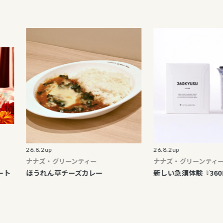
終了のご案内
割引・加算ポイント レシート
て
ま向け各提携カード等割引中
販「マルイウェブチャネル」
26.8.2up
26.8.2up
ナナズ・グリーンティー
ナナズ・グリーンティー
ほうれん草チーズカレー
新しい急須体験『360KYUSU