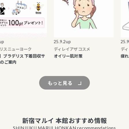
25.9.2up
25.9.2
スニューヨーク
ディレイアザコスメ
ディレ
ブラデリス 下着回収サ
オイリー肌対策
疲れ目
ご案内
もっと見る
新宿マルイ 本館おすすめ情報
SHINJUKU MARUI HONKAN recommendations