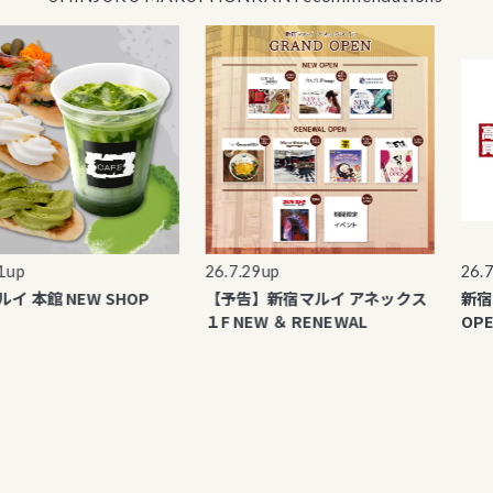
p
26.7.29up
26.7.2
本館 NEW SHOP
【予告】新宿マルイ アネックス
新宿マル
１F NEW ＆ RENEWAL
OPEN