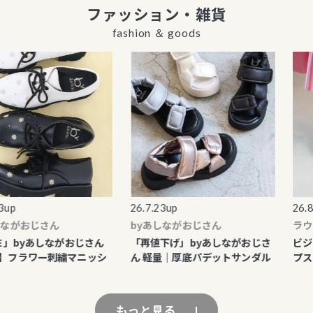
ファッション・雑貨
fashion ＆ goods
p
26.7.23up
26.8.1
がおじさん
byあしながおじさん
ラウナ
」byあしながおじさん
「再値下げ」byあしながおじさ
ビジュ
フラワー刺繍マニッシ
ん 軽量｜厚底パデットサンダル
プス
もっと見る