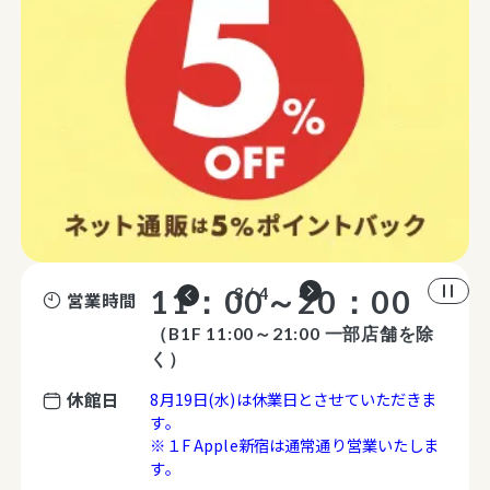
11：00～20：00
4 / 4
営業時間
（B1F 11:00～21:00 一部店舗を除
く）
休館日
8月19日(水)は休業日とさせていただきま
す。
※１F Apple新宿は通常通り営業いたしま
す。