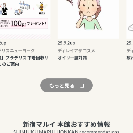
p
25.9.2up
25.9.
スニューヨーク
ディレイアザコスメ
ディ
ブラデリス 下着回収サ
オイリー肌対策
疲れ
のご案内
もっと見る
新宿マルイ 本館おすすめ情報
SHINJUKU MARUI HONKAN recommendations