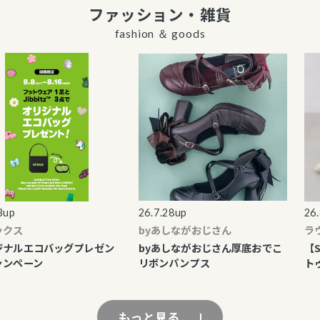
ファッション・雑貨
fashion ＆ goods
p
26.7.28up
26.8.
ス
byあしながおじさん
ラウ
ルエコバッグプレゼン
byあしながおじさん厚底おでこ
【SA
ペーン
リボンパンプス
トゥ
もっと見る