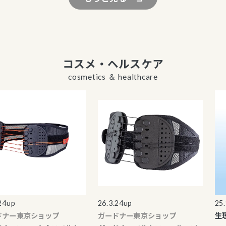
コスメ・ヘルスケア
cosmetics ＆ healthcare
up
26.3.24up
25.9.
ー東京ショップ
ガードナー東京ショップ
生理