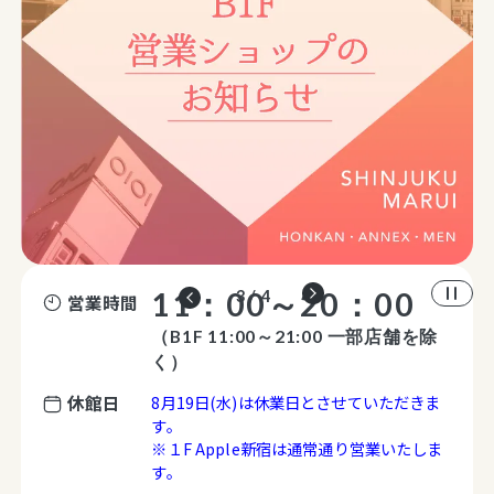
11：00～20：00
4 / 4
営業時間
（B1F 11:00～21:00 一部店舗を除
く）
休館日
8月19日(水)は休業日とさせていただきま
す。
※１F Apple新宿は通常通り営業いたしま
す。