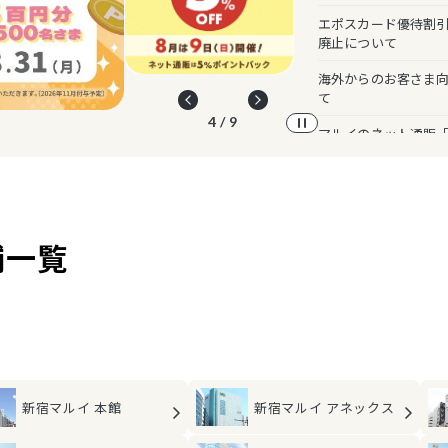
エポスカード優待割引
廃止について
海外からのお客さま
て
4 / 9
マルイのネット通販
舗一覧
新宿マルイ
アネックス
新宿マルイ
本館