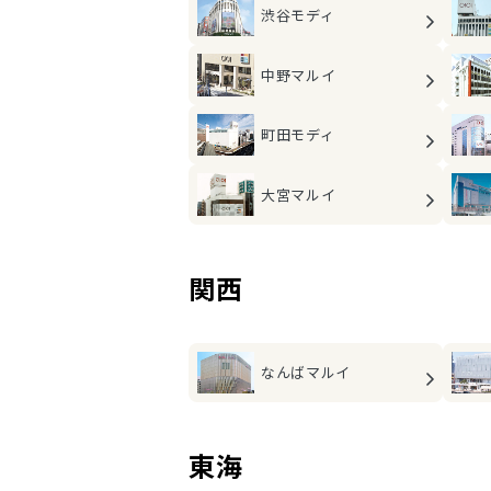
渋谷モディ
中野マルイ
町田モディ
大宮マルイ
関西
なんばマルイ
東海