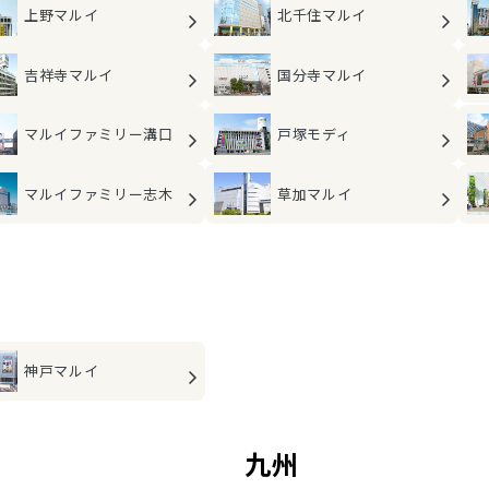
上野マルイ
北千住マルイ
吉祥寺マルイ
国分寺マルイ
マルイファミリー
溝口
戸塚モディ
マルイファミリー
志木
草加マルイ
神戸マルイ
九州