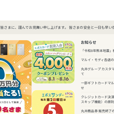
た皆さまに、謹んでお見舞い申し上げます。 皆さまの安全と一日も早い
お知らせ
「令和8年熊本地震」
マルイ・モディ各店
丸井グループ カスタ
て
一部ギフトカードマ
せ
クレジットカード決済
スキップ機能）の原
丸井商品券 販売終了