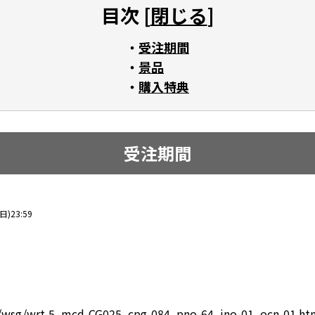
目次 [
閉じる
]
受注期間
景品
購入特典
受注期間
)23:59
voi/wsg/wrt-5_mcd-CG025_cpg-084_pno-64_ino-01_ocn-01.ht