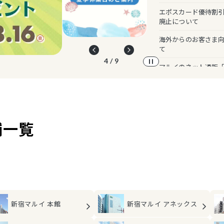
エポスカード優待割引
廃止について
海外からのお客さま
て
5 / 9
マルイのネット通販
舗一覧
新宿マルイ
アネックス
新宿マルイ
本館