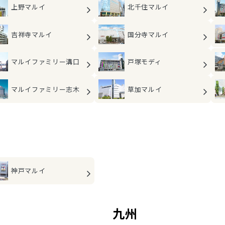
上野マルイ
北千住マルイ
吉祥寺マルイ
国分寺マルイ
マルイファミリー
溝口
戸塚モディ
マルイファミリー
志木
草加マルイ
神戸マルイ
九州