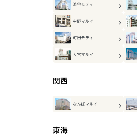
渋谷モディ
中野マルイ
町田モディ
大宮マルイ
関西
なんばマルイ
東海