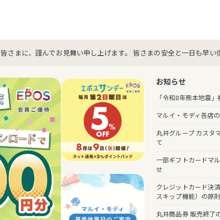
た皆さまに、謹んでお見舞い申し上げます。 皆さまの安全と一日も早い
お知らせ
「令和8年熊本地震」
マルイ・モディ各店
丸井グループ カスタ
て
一部ギフトカードマ
せ
クレジットカード決済
スキップ機能）の原
丸井商品券 販売終了