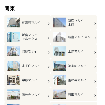
関東
新宿マルイ
有楽町マルイ
本館
新宿マルイ
新宿マルイ メン
アネックス
渋谷モディ
上野マルイ
北千住マルイ
錦糸町マルイ
中野マルイ
吉祥寺マルイ
町田マルイ
国分寺マルイ