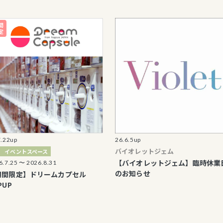
26.6.5up
2
バイオレットジェム
トスペース
【バイオレットジェム】臨時休業日
 2026.8.31
のお知らせ
】ドリームカプセル