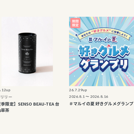
終了のご案内
割引・加算ポイント レシート
て
ま向け各提携カード等割引中
販「マルイウェブチャネル」
26.7.29up
2
2026.8.1 〜 2026.8.16
＃マルイの夏 好きグルメグランプリ
ENSO BEAU-TEA 台
2