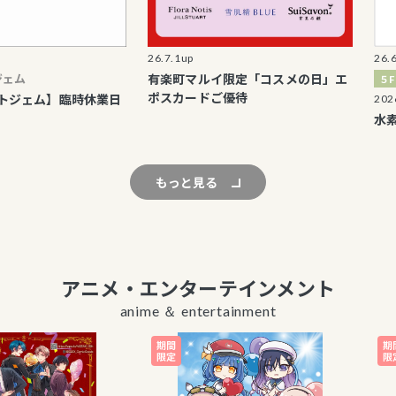
26.7.1up
26.6.9up
有楽町マルイ限定「コスメの日」エ
５F Suiliv
ポスカードご優待
ム】臨時休業日
2026.6.16 〜
水素を、も
もっと見る
アニメ・エンターテインメント
anime ＆ entertainment