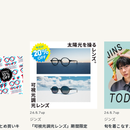
26.8.7up
26.8.7up
ジンズ
ジンズ
いキ
「可視光調光レンズ」期間限定
旬を着こなすメガネ「J