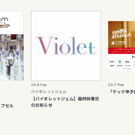
26.6.5up
26.7.9up
バイオレットジェム
「テック甲子園」開
【バイオレットジェム】臨時休業日
のお知らせ