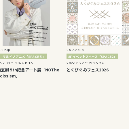
26.7.24up
2
アニメ「SPACE５」
8F イベントスペース「SPACE2」
 2026.8.16
2026.8.22 〜 2026.9.6
2
th記念アート展「NOThe
とくびぐみフェス2026
sm」
P