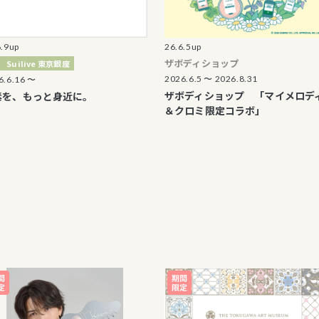
26.6.5up
2
ザボディショップ
S
e 東京銀座
\
2026.6.5 〜 2026.8.31
ザボディショップ 「マイメロディ
っと身近に。
＆クロミ限定コラボ」