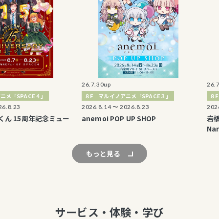
26.7.30up
26.7.29up
ACE４」
８F マルイノアニメ「SPACE３」
８F マルイノ
2026.8.14 〜 2026.8.23
2026.7.31 〜
5周年記念ミュー
anemoi POP UP SHOP
岩橋玄樹 5
Narcissi
もっと見る
サービス・体験・学び