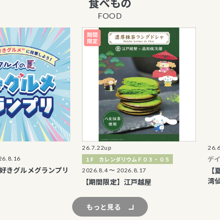
食べもの
丸井商品券 販売
FOOD
エポスカード優待
表記の廃止につい
海外からのお客さ
止について
マルイのネット通
はこちら
26.7.22up
26.6.12up
デイリリー
１F カレンダリウムＦ０３・０５
ルメグランプリ
【夏季限定】S
2026.8.4 〜 2026.8.17
湾仙草茶
【期間限定】江戸越屋
もっと見る