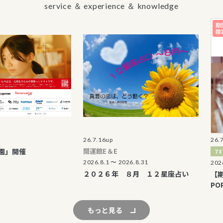
service ＆ experience ＆ knowledge
26.7.16up
26.7.22up
催
開運館E＆E
７F イベン
2026.8.1 〜 2026.8.31
2026.7.25 〜
２０２６年 ８月 １２星座占い
【期間限定
POPUP
もっと見る