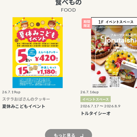
食べもの
丸井商品券 販売
FOOD
エポスカード優待
表記の廃止につい
海外からのお客さ
止について
マルイのネット通
はこちら
9up
26.7.16up
おばさんのクッキー
イベントスペース
こどもイベント
2026.7.17 〜 2026.8.9
トルタイシーオ
もっと見る