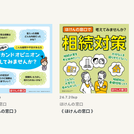
26.7.20up
26.7.1
ほけんの窓口
4F ト
》
《 ほけんの窓口 》
お中元
適！