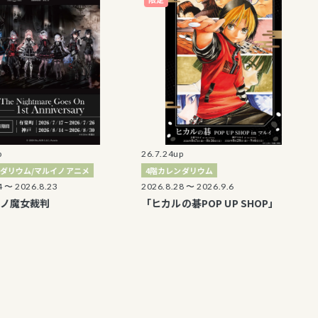
26.7.24up
26.7.1
/マルイノアニメ
4階カレンダリウム
5Fカ
.8.23
2026.8.28 〜 2026.9.6
2026.8
裁判
「ヒカルの碁POP UP SHOP」
TVア
POP U