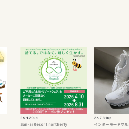
26.4.20up
26.7.31up
San-ai Resort northerly
インターモードマルシェ