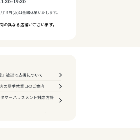
11:30~19:30
8月19日(水)は全館休業いたします。
間の異なる店舗がございます。
が異なるテナントのご案内
震」被災地支援について
店の夏季休業日のご案内
スタマーハラスメント対応方針
マルイ・モディお取扱い終了
決済におけるPINバイパス
プ機能）の原則廃止について