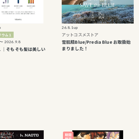
26.8.1up
26.7.3
アットコスメストア
アット
雪肌精Blue/Predia Blue お取扱始
スタッ
9.8
まりました！
介！
そもそも髪は美しい