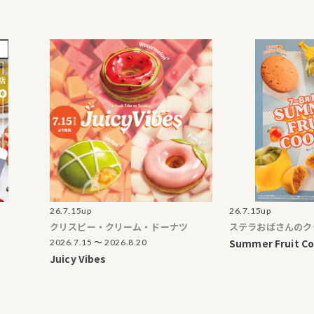
終了のご案内
割引・加算ポイント レシート
て
ま向け各提携カード等割引中
販「マルイウェブチャネル」
26.7.15up
26.7.15up
クリスピー・クリーム・ドーナツ
ステラおばさんのクッキー
Summer Fruit Cookie！
2026.7.15 〜 2026.8.20
Juicy Vibes