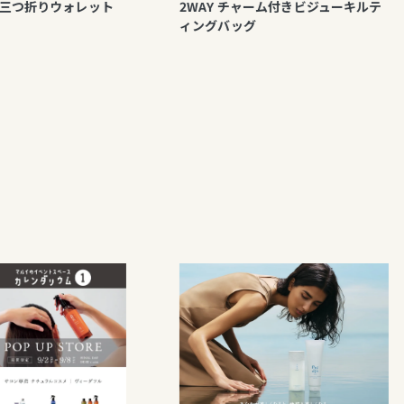
りウォレット
2WAY チャーム付きビジューキルテ
2WA
ィングバッグ
ィバッ