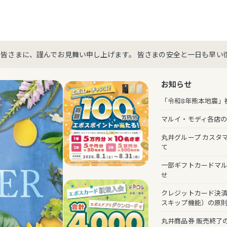
た皆さまに、謹んでお見舞い申し上げます。 皆さまの安全と一日も早い
お知らせ
「令和8年熊本地震」
マルイ・モディ各店
丸井グループ カスタ
て
一部ギフトカードマ
せ
クレジットカード決済
スキップ機能）の原
丸井商品券 販売終了