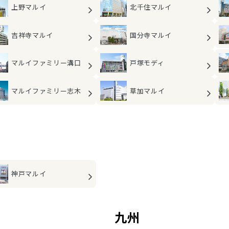
上野マルイ
北千住マルイ
吉祥寺マルイ
国分寺マルイ
マルイファミリー
溝口
戸塚モディ
マルイファミリー
志木
草加マルイ
神戸マルイ
九州