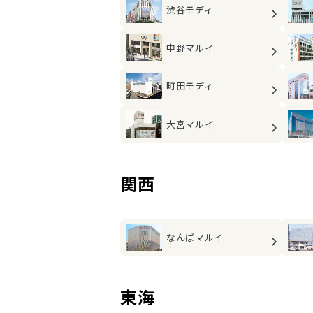
渋谷モディ
中野マルイ
町田モディ
大宮マルイ
関西
なんばマルイ
東海