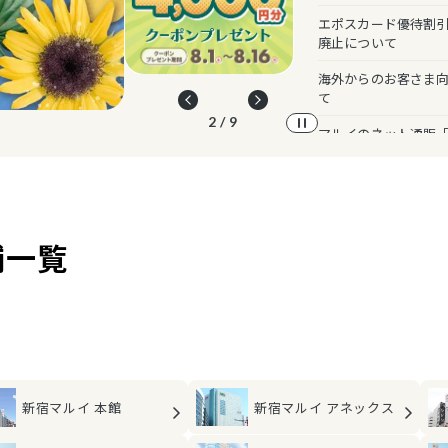
エポスカード優待割引
廃止について
海外からのお客さま
て
3 / 9
マルイのネット通販
舗一覧
新宿マルイ
アネックス
新宿マルイ
本館