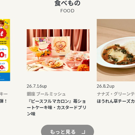
食べもの
FOOD
26.7.16up
26.8.2up
ー
銀座 ブールミッシュ
ナナズ・グリーンティ
！
『ピースフルマカロン』苺ショ
ほうれん草チーズカレ
ートケーキ味・カスタードプリ
ン味
もっと見る