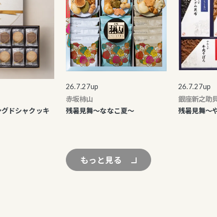
26.7.27up
26.7.27up
赤坂柿山
銀座新之助貝
グドシャクッキ
残暑見舞～ななこ夏～
残暑見舞～や
もっと見る