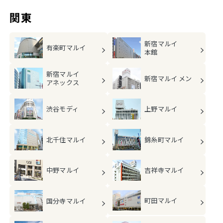
関東
新宿マルイ
有楽町マルイ
本館
新宿マルイ
新宿マルイ メン
アネックス
渋谷モディ
上野マルイ
北千住マルイ
錦糸町マルイ
中野マルイ
吉祥寺マルイ
町田マルイ
国分寺マルイ