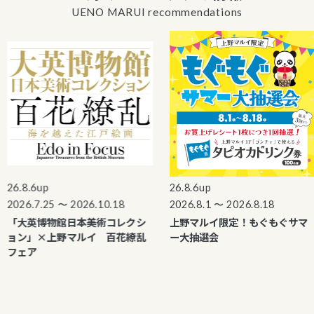
UENO MARUI recommendations
6.8.6up
26.8.6up
026.7.25 〜 2026.10.18
2026.8.1 〜 2026.8.18
「大英博物館日本美術コレクシ
上野マルイ限定！もぐもぐサマ
ョン」×上野マルイ 百花繚乱
ー大抽選会
フェア