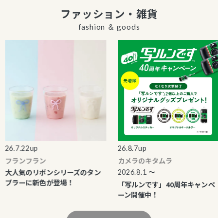
ファッション・雑貨
fashion ＆ goods
6.7.22up
26.8.7up
フランフラン
カメラのキタムラ
大人気のリボンシリーズのタン
2026.8.1 〜
ブラーに新色が登場！
「写ルンです」40周年キャンペ
ーン開催中！