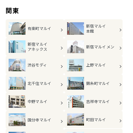
関東
新宿マルイ
有楽町マルイ
本館
新宿マルイ
新宿マルイ メン
アネックス
渋谷モディ
上野マルイ
北千住マルイ
錦糸町マルイ
中野マルイ
吉祥寺マルイ
町田マルイ
国分寺マルイ