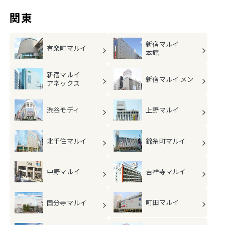
関東
新宿マルイ
有楽町マルイ
本館
新宿マルイ
新宿マルイ メン
アネックス
渋谷モディ
上野マルイ
北千住マルイ
錦糸町マルイ
中野マルイ
吉祥寺マルイ
町田マルイ
国分寺マルイ