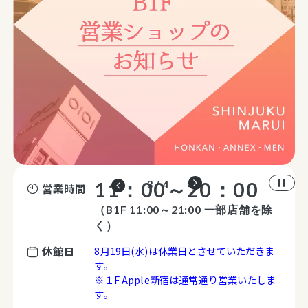
11：00～20：00
3 / 4
営業時間
（B1F 11:00～21:00 一部店舗を除
く）
休館日
8月19日(水)は休業日とさせていただきま
す。
※１F Apple新宿は通常通り営業いたしま
す。