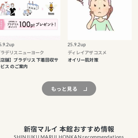
.2up
25.9.2up
25
デリスニューヨーク
ディレイアザコスメ
デ
舗】ブラデリス 下着回収サ
オイリー肌対策
疲
ス のご案内
もっと見る
新宿マルイ 本館おすすめ情報
SHINJUKU MARUI HONKAN recommendations