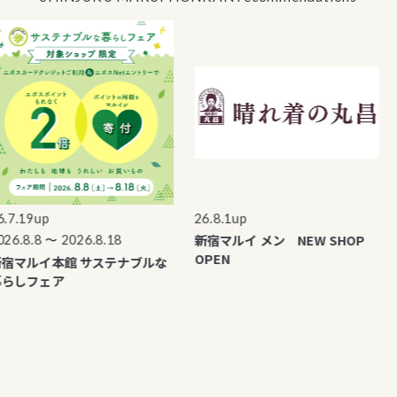
.19up
26.8.1up
26
新宿マルイ メン NEW SHOP
新
.8.8 〜 2026.8.18
OPEN
O
マルイ本館 サステナブルな
しフェア