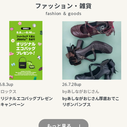
ファッション・雑貨
fashion ＆ goods
.3up
26.7.28up
26
ックス
byあしながおじさん
ラ
ジナルエコバッグプレゼン
byあしながおじさん厚底おでこ
【
ャンペーン
リボンパンプス
ト
もっと見る