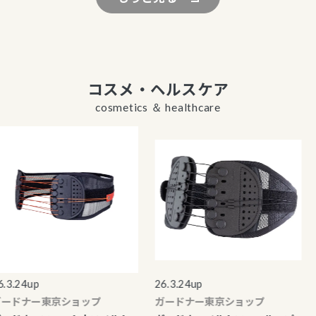
コスメ・ヘルスケア
cosmetics ＆ healthcare
.24up
26.3.24up
25
ドナー東京ショップ
ガードナー東京ショップ
生