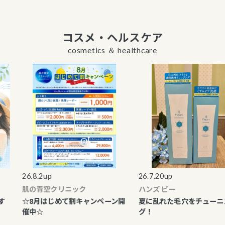
コスメ・ヘルスケア
cosmetics ＆ healthcare
26.8.2up
26.7.20up
肌の青空クリニック
ハンズ ビー
☆8月はじめて割キャンペーン開
夏に乱れた毛穴をチューニン
催中☆
グ！