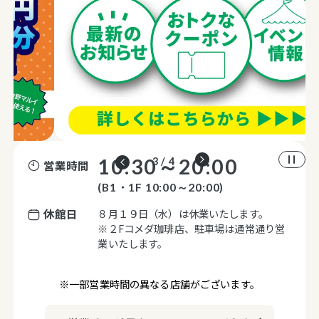
10:30～20:00
3 / 4
営業時間
(B1・1F 10:00～20:00)
休館日
８月１９日（水）は休業いたします。
※２Fコメダ珈琲店、駐車場は通常通り営
業いたします。
※一部営業時間の異なる店舗がございます。