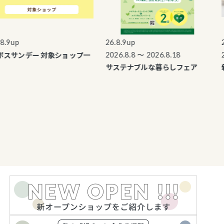
9up
26.8.9up
26.
スサンデー 対象ショップ一
2026.8.8 〜 2026.8.18
202
サステナブルな暮らしフェア
新