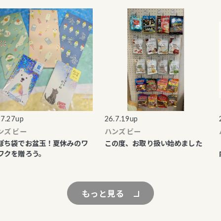
.27up
26.7.19up
25
 ビー
ハンズ ビー
ハ
ち袋でお盆玉！夏休みのワ
この度、お取り扱い始めました
【
クを贈ろう。
内
もっと見る