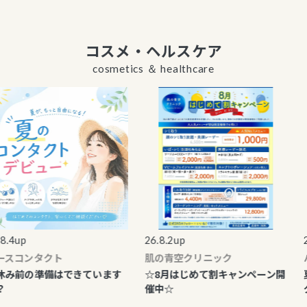
コスメ・ヘルスケア
cosmetics ＆ healthcare
4up
26.8.2up
26.
スコンタクト
肌の青空クリニック
ハ
み前の準備はできています
☆8月はじめて割キャンペーン開
夏
催中☆
グ