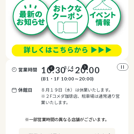
10:30～20:00
3 / 4
営業時間
(B1・1F 10:00～20:00)
休館日
８月１９日（水）は休業いたします。
※２Fコメダ珈琲店、駐車場は通常通り営
業いたします。
※一部営業時間の異なる店舗がございます。