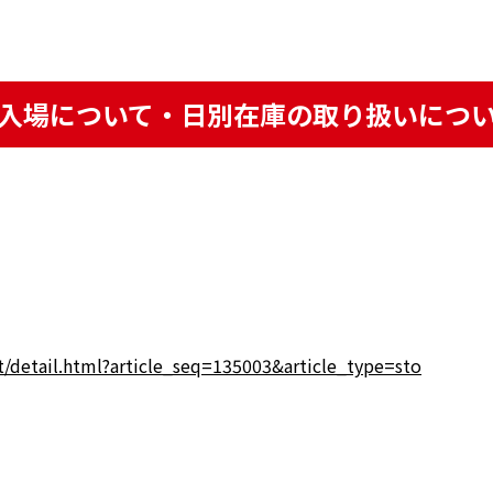
入場について・日別在庫の取り扱いにつ
t/detail.html?article_seq=135003&article_type=sto