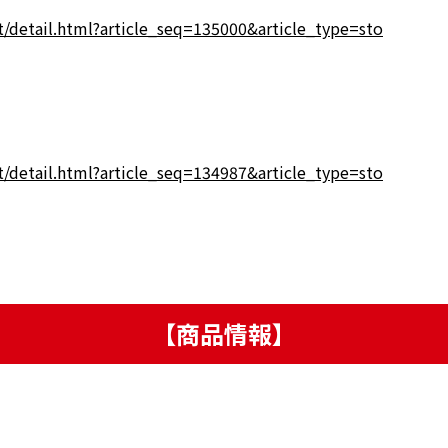
t/detail.html?article_seq=135000&article_type=sto
t/detail.html?article_seq=134987&article_type=sto
【商品情報】