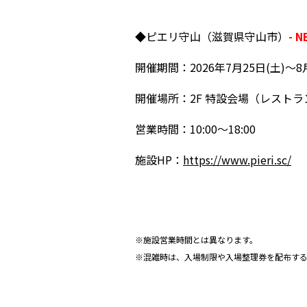
◆ピエリ守山（滋賀県守山市）
- 
開催期間：
2026
年7月25日
(
土
)～8
開催場所：2F 特設会場（レスト
営業時間：
10:00
～
18:00
施設HP：
https://www.pieri.sc/
※施設営業時間とは異なります。
※混雑時は、入場制限や入場整理券を配布す