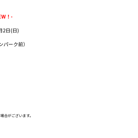
NEW！-
月2日
(
日
)
ランパーク前）
る場合がございます。