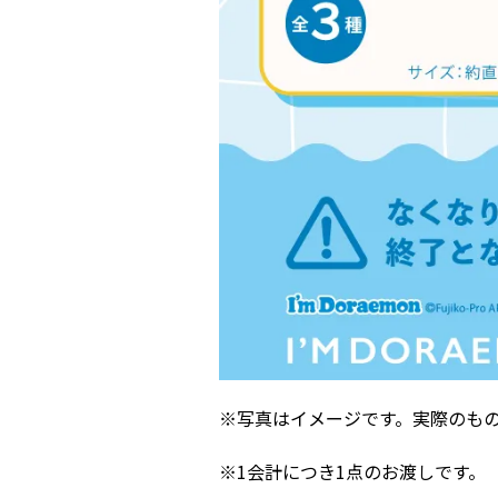
※写真はイメージです。実際のも
※
1
会計につき
1
点のお渡しです。