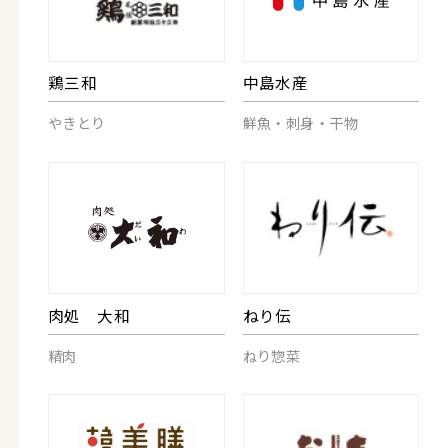
鶏三和
中島水産
やきとり
鮮魚・刺身・干物
肉処 大和
ねり伝
精肉
ねり惣菜