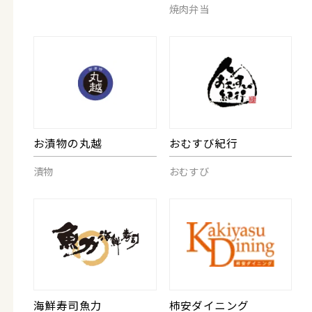
焼肉弁当
お漬物の丸越
おむすび紀行
漬物
おむすび
海鮮寿司魚力
柿安ダイニング