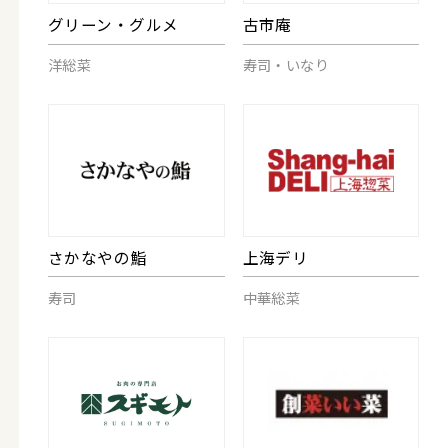
グリーン・グルメ
古市庵
洋総菜
寿司・いなり
さかなやの鮨
上海デリ
寿司
中華総菜