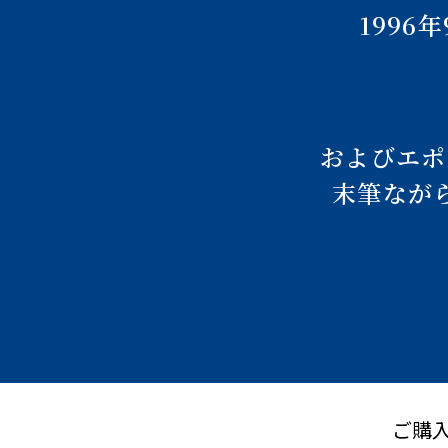
199
およびエポ
末筆なが
ご購